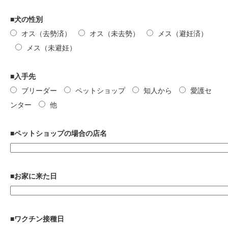
■犬の性別
オス（去勢済）
オス（未去勢）
メス（避妊済）
メス（未避妊）
■入手先
ブリーダー
ペットショップ
知人から
愛護セ
ンター
他
■ペットショップの場合の店名
■お家に来た日
■ワクチン接種日