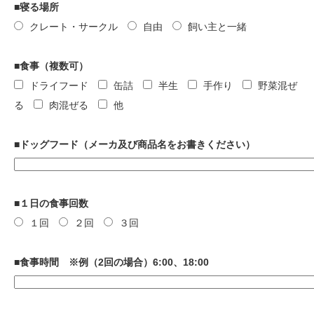
■寝る場所
クレート・サークル
自由
飼い主と一緒
■食事（複数可）
ドライフード
缶詰
半生
手作り
野菜混ぜ
る
肉混ぜる
他
■ドッグフード（メーカ及び商品名をお書きください）
■１日の食事回数
１回
２回
３回
■食事時間 ※例（2回の場合）6:00、18:00