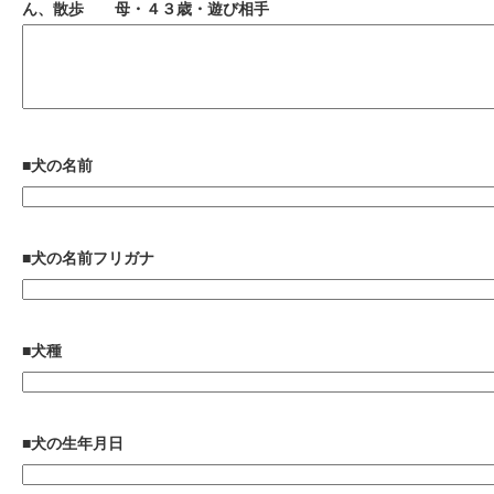
ん、散歩 母・４３歳・遊び相手
■犬の名前
■犬の名前フリガナ
■犬種
■犬の生年月日