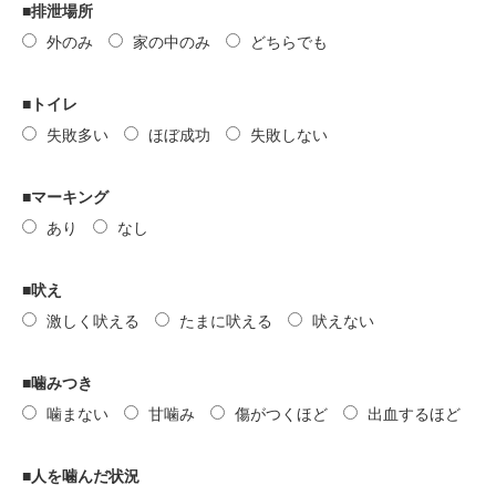
■排泄場所
外のみ
家の中のみ
どちらでも
■トイレ
失敗多い
ほぼ成功
失敗しない
■マーキング
あり
なし
■吠え
激しく吠える
たまに吠える
吠えない
■噛みつき
噛まない
甘噛み
傷がつくほど
出血するほど
■人を噛んだ状況